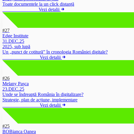
Toate documentele la un click distanță
newsletter
·
12 min
Vezi detalii
#27
Edge Institute
31.DEC.25
2025, sub lupă
Un „punct de cotitură” în cronologia României digitale?
Newsletter
·
15 min
Vezi detalii
#26
Melany Pașca
23.DEC.25
Unde se îndreaptă România în digitalizare?
Strategie, plan de acțiune, implementare
Newsletter
·
15 min
Vezi detalii
#25
BO
Bianca Oanea