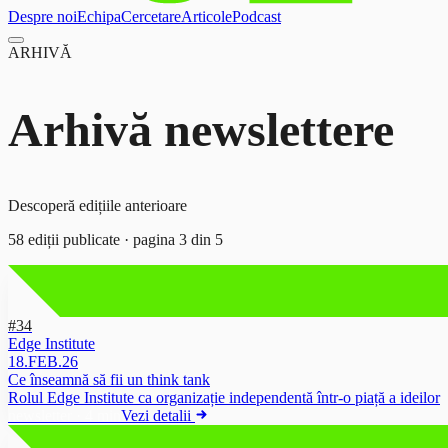
Despre noi
Echipa
Cercetare
Articole
Podcast
ARHIVĂ
Arhivă newslettere
Descoperă edițiile anterioare
58
ediții publicate · pagina
3
din
5
#34
Edge Institute
18.FEB.26
Ce înseamnă să fii un think tank
Rolul Edge Institute ca organizație independentă într-o piață a ideilor
newsletter
·
4 min
Vezi detalii