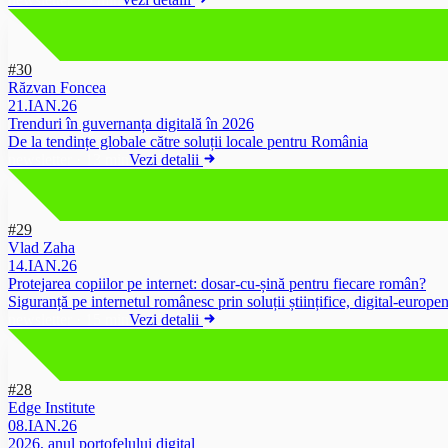
#30
Răzvan Foncea
21.IAN.26
Trenduri în guvernanța digitală în 2026
De la tendințe globale către soluții locale pentru România
newsletter
·
13 min
Vezi detalii
#29
Vlad Zaha
14.IAN.26
Protejarea copiilor pe internet: dosar-cu-șină pentru fiecare român?
Siguranță pe internetul românesc prin soluții științifice, digital-europe
newsletter
·
15 min
Vezi detalii
#28
Edge Institute
08.IAN.26
2026, anul portofelului digital