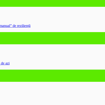
anual” de reziliență
d de azi