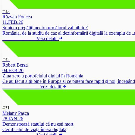
#33
Răzvan Foncea
11.FEB.26
Suntem pregătiți pentru următorul val hibrid?
România, de la studiu de caz al dezinformării digitală la exemplu de „m
newsletter
·
5 min
Vezi detalii
#32
Robert Berza
04.FEB.26
Ziua zero a portofelului digital în România
Ce au făcut alții bine în Europa și ce putem face rapid și noi, începân
Newsletter
·
10 min
Vezi detalii
#31
Melany Pașca
28.IAN.26
Demonstrează statului că nu ești mort
Certificatul de viață în era digitală
newsletter
·
9 min
Vezi detalii