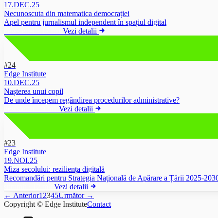
17.DEC.25
Necunoscuta din matematica democrației
Apel pentru jurnalismul independent în spațiul digital
newsletter
·
17 min
Vezi detalii
#24
Edge Institute
10.DEC.25
Nașterea unui copil
De unde începem regândirea procedurilor administrative?
newsletter
·
9 min
Vezi detalii
#23
Edge Institute
19.NOI.25
Miza secolului: reziliența digitală
Recomandări pentru Strategia Națională de Apărare a Țării 2025-203
summit
·
12 min
Vezi detalii
← Anterior
1
2
3
4
5
Următor →
Copyright © Edge Institute
Contact