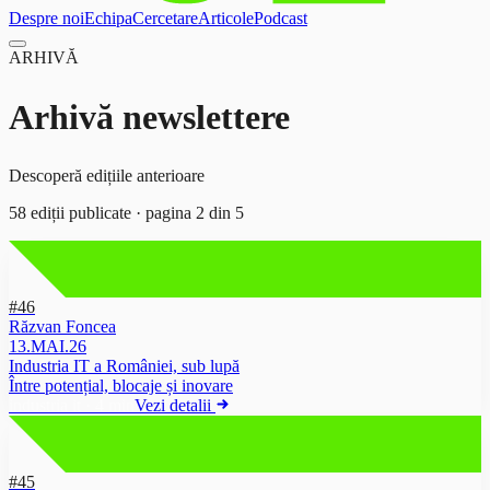
Despre noi
Echipa
Cercetare
Articole
Podcast
ARHIVĂ
Arhivă newslettere
Descoperă edițiile anterioare
58
ediții publicate · pagina
2
din
5
#46
Răzvan Foncea
13.MAI.26
Industria IT a României, sub lupă
Între potențial, blocaje și inovare
industria it
·
4 min
Vezi detalii
#45