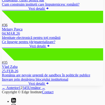
Cetățeanul, curier pentru stat
Cum construim instituții care împuternicesc românii?
newsletter
·
7 min
Vezi detalii
#36
Melany Pașca
04.MAR.26
Identitate electronică pentru toți românii
Ce lipsește pentru (de)materializare?
Newsletter
·
7 min
Vezi detalii
#35
Vlad Zaha
25.FEB.26
România are nevoie urgentă de sandbox în politicile publice
Inovare prin depășirea blocajului instituțional
newsletter
·
5 min
Vezi detalii
← Anterior
1
2
3
4
5
Următor →
Copyright © Edge Institute
Contact