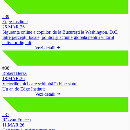
#39
Edge Institute
25.MAR.26
Siguranța online a copiilor, de la București la Washington, D.C.
Între percepții locale, politici și acțiune globală pentru viitorul
nativilor digitali
newsletter
·
7 min
Vezi detalii
#38
Robert Berza
18.MAR.26
Victoriile mici care schimbă în bine statul
Un an de Edge Institute
newsletter
·
5 min
Vezi detalii
#37
Răzvan Foncea
11.MAR.26