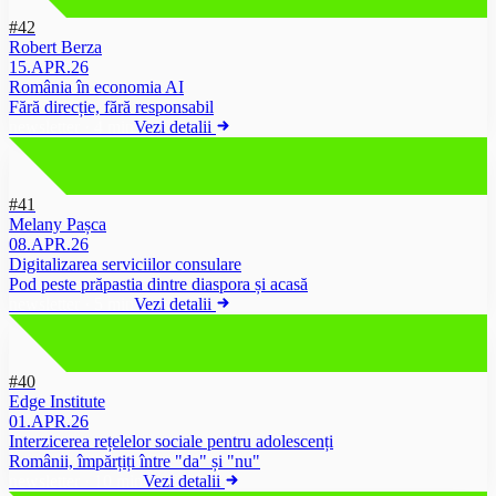
#42
Robert Berza
15.APR.26
România în economia AI
Fără direcție, fără responsabil
newsletter
·
4 min
Vezi detalii
#41
Melany Pașca
08.APR.26
Digitalizarea serviciilor consulare
Pod peste prăpastia dintre diaspora și acasă
newsletter
·
5 min
Vezi detalii
#40
Edge Institute
01.APR.26
Interzicerea rețelelor sociale pentru adolescenți
Românii, împărțiți între "da" și "nu"
newsletter
·
10 min
Vezi detalii