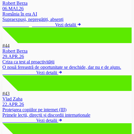
Robert Berza
06.MAI.26
România în era AI
Supraexpuși, nepregătiți, absenți
artificial intelligence
·
5 min
Vezi detalii
#44
Robert Berza
29.APR.26
Criza ca test al proactivității
O nouă fereastră de oportunitate se deschide, dar nu e de ajuns.
newsletter
·
4 min
Vezi detalii
#43
Vlad Zaha
22.APR.26
Protejarea copiilor pe internet (III)
Primele lecții, direcții și discordii internaționale
newsletter
·
4 min
Vezi detalii