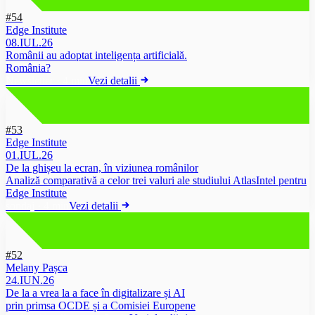
#54
Edge Institute
08.IUL.26
Românii au adoptat inteligența artificială.
România?
Newsletter
·
4 min
Vezi detalii
#53
Edge Institute
01.IUL.26
De la ghișeu la ecran, în viziunea românilor
Analiză comparativă a celor trei valuri ale studiului AtlasIntel pentru
Edge Institute
sondaj
·
4 min
Vezi detalii
#52
Melany Pașca
24.IUN.26
De la a vrea la a face în digitalizare și AI
prin primsa OCDE și a Comisiei Europene