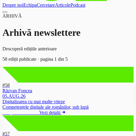
Despre noi
Echipa
Cercetare
Articole
Podcast
ARHIVĂ
Arhivă newslettere
Descoperă edițiile anterioare
58
ediții publicate · pagina
1
din
5
#58
Răzvan Foncea
05.AUG.26
Digitalizarea cu mai multe viteze
Competențele digitale ale românilor, sub lupă
competente
·
6 min
Vezi detalii
#57