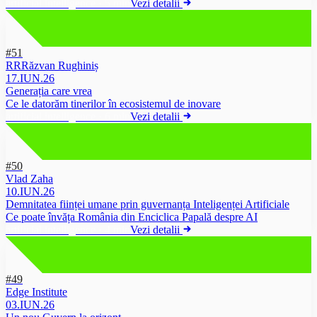
artificial intelligence
·
5 min
Vezi detalii
#51
RR
Răzvan Rughiniș
17.IUN.26
Generația care vrea
Ce le datorăm tinerilor în ecosistemul de inovare
artificial intelligence
·
6 min
Vezi detalii
#50
Vlad Zaha
10.IUN.26
Demnitatea ființei umane prin guvernanța Inteligenței Artificiale
Ce poate învăța România din Enciclica Papală despre AI
artificial intelligence
·
4 min
Vezi detalii
#49
Edge Institute
03.IUN.26