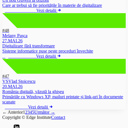
Un nou Guvern la orizont
Care ar trebui să fie prioritățile în materie de digitalizare
guvernanta
·
6 min
Vezi detalii
#48
Melany Pașca
27.MAI.26
Digitalizare fără transformare
Sisteme informatice puse peste proceduri învechite
digitalizare
·
5 min
Vezi detalii
#47
VS
Vlad Stoicescu
20.MAI.26
România digitală, văzută la ghișeu
Primăriile cu Windows XP, mailuri printate și link-uri în documente
scanate
ghiseu
·
4 min
Vezi detalii
← Anterior
1
2
3
4
5
Următor →
Copyright © Edge Institute
Contact