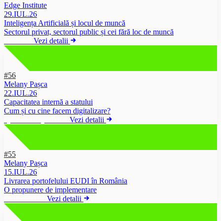
Edge Institute
29.IUL.26
Inteligența Artificială și locul de muncă
Sectorul privat, sectorul public și cei fără loc de muncă
ai
·
4 min
Vezi detalii
#56
Melany Pașca
22.IUL.26
Capacitatea internă a statului
Cum și cu cine facem digitalizare?
cybersecurity
·
6 min
Vezi detalii
#55
Melany Pașca
15.IUL.26
Livrarea portofelului EUDI în România
O propunere de implementare
wallet
·
4 min
Vezi detalii