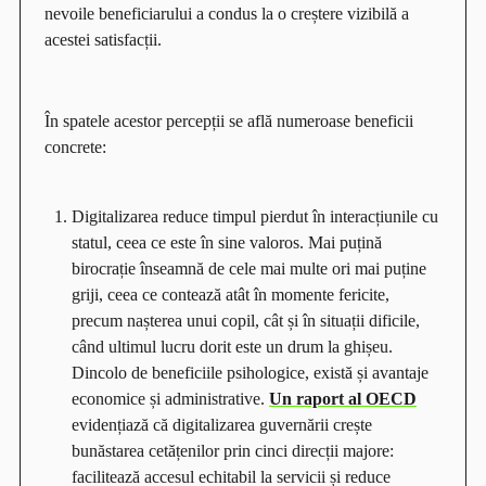
nevoile beneficiarului a condus la o creștere vizibilă a
acestei satisfacții.
În spatele acestor percepții se află numeroase beneficii
concrete:
Digitalizarea reduce timpul pierdut în interacțiunile cu
statul, ceea ce este în sine valoros. Mai puțină
birocrație înseamnă de cele mai multe ori mai puține
griji, ceea ce contează atât în momente fericite,
precum nașterea unui copil, cât și în situații dificile,
când ultimul lucru dorit este un drum la ghișeu.
Dincolo de beneficiile psihologice, există și avantaje
economice și administrative.
Un raport al OECD
evidențiază că digitalizarea guvernării crește
bunăstarea cetățenilor prin cinci direcții majore:
facilitează accesul echitabil la servicii și reduce