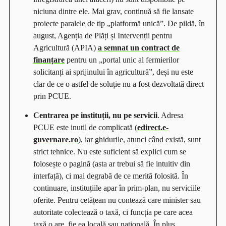
niciuna dintre ele. Mai grav, continuă să fie lansate
proiecte paralele de tip „platformă unică”. De pildă, în
august, Agenția de Plăți și Intervenții pentru
Agricultură (APIA)
a semnat un contract de
finanțare
pentru un „portal unic al fermierilor
solicitanți ai sprijinului în agricultură”, deși nu este
clar de ce o astfel de soluție nu a fost dezvoltată direct
prin PCUE.
Centrarea pe instituții, nu pe servicii
. Adresa
PCUE este inutil de complicată (
edirect.e-
guvernare.ro
), iar ghidurile, atunci când există, sunt
strict tehnice. Nu este suficient să explici cum se
folosește o pagină (asta ar trebui să fie intuitiv din
interfață), ci mai degrabă de ce merită folosită. În
continuare, instituțiile apar în prim-plan, nu serviciile
oferite. Pentru cetățean nu contează care minister sau
autoritate colectează o taxă, ci funcția pe care acea
taxă o are, fie ea locală sau națională. În plus,