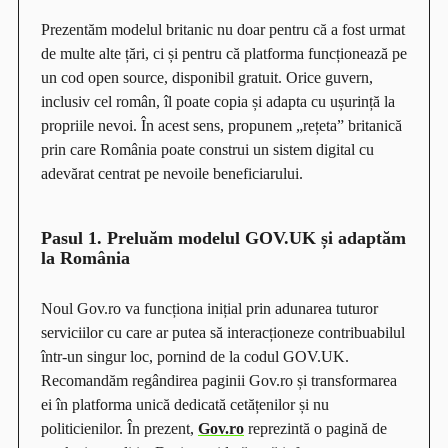
Prezentăm modelul britanic nu doar pentru că a fost urmat
de multe alte țări, ci și pentru că platforma funcționează pe
un cod open source, disponibil gratuit. Orice guvern,
inclusiv cel român, îl poate copia și adapta cu ușurință la
propriile nevoi. În acest sens, propunem „rețeta” britanică
prin care România poate construi un sistem digital cu
adevărat centrat pe nevoile beneficiarului.
Pasul 1. Preluăm modelul GOV.UK și adaptăm
la România
Noul Gov.ro va funcționa inițial prin adunarea tuturor
serviciilor cu care ar putea să interacționeze contribuabilul
într-un singur loc, pornind de la codul GOV.UK.
Recomandăm regândirea paginii Gov.ro și transformarea
ei în platforma unică dedicată cetățenilor și nu
politicienilor. În prezent,
Gov.ro
reprezintă o pagină de