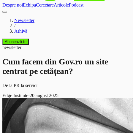
Despre noi
Echipa
Cercetare
Articole
Podcast
Newsletter
/
Arhivă
Abonează-te
newsletter
Cum facem din Gov.ro un site
centrat pe cetățean?
De la PR la servicii
Edge Institute
·
20 august 2025