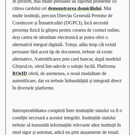
În prezent, mai multe persoane au raportat probleme cu
citirea cardului ori
demonstrarea domiciliului
. Mai
multe instituții, precum Direcția Generală Permise de
Conducere și Înmatriculări (DGPCI), încă necesită
prezența fizică la ghișeu pentru crearea de conturi online,
deși cartea de identitate electronică ar putea oferi o
alternativă integral digitală. Totuși, atâta timp cât există
persoane fără acest tip de document, trebuie să existe
alternative. Autentificarea prin card bancar, după modelul
Ghișeul.ro, oferă într-adevăr o soluție facilă. Platforma
ROeID
oferă, de asemenea, o nouă modalitate de
autentificare, dar ea trebuie îmbunătățită și integrată direct
în diversele platforme.
Interoperabilitatea completă între instituțiile statului va fi o
condiție necesară a acestor integrări. Instituțiile statului
trebuie să transmită informațiile relevante altor instituții în
mod sigur și automat, adică nu prin atașamente de email.