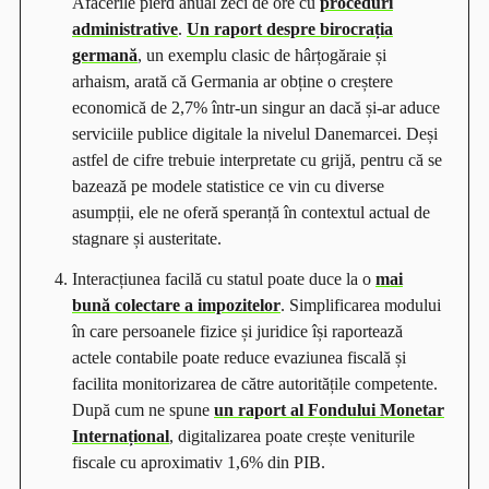
Afacerile pierd anual zeci de ore cu
proceduri
administrative
.
Un raport despre birocrația
germană
, un exemplu clasic de hârțogăraie și
arhaism, arată că Germania ar obține o creștere
economică de 2,7% într-un singur an dacă și-ar aduce
serviciile publice digitale la nivelul Danemarcei. Deși
astfel de cifre trebuie interpretate cu grijă, pentru că se
bazează pe modele statistice ce vin cu diverse
asumpții, ele ne oferă speranță în contextul actual de
stagnare și austeritate.
Interacțiunea facilă cu statul poate duce la o
mai
bună colectare a impozitelor
. Simplificarea modului
în care persoanele fizice și juridice își raportează
actele contabile poate reduce evaziunea fiscală și
facilita monitorizarea de către autoritățile competente.
După cum ne spune
un raport al Fondului Monetar
Internațional
, digitalizarea poate crește veniturile
fiscale cu aproximativ 1,6% din PIB.