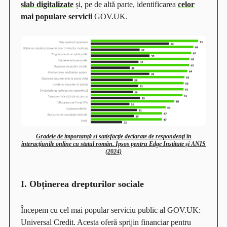
slab digitalizate
și, pe de altă parte, identificarea
celor
mai populare servicii
GOV.UK.
Gradele de importanță și satisfacție declarate de respondenți în
interacțiunile online cu statul român. Ipsos pentru Edge Institute și ANIS
(2024)
I. Obținerea drepturilor sociale
Începem cu cel mai popular serviciu public al GOV.UK:
Universal Credit. Acesta oferă sprijin financiar pentru