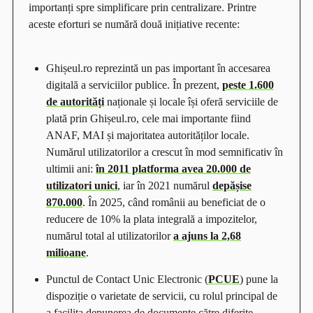
importanți spre simplificare prin centralizare. Printre
aceste eforturi se numără două inițiative recente:
Ghișeul.ro reprezintă un pas important în accesarea
digitală a serviciilor publice. În prezent,
peste 1.600
de autorități
naționale și locale își oferă serviciile de
plată prin Ghișeul.ro, cele mai importante fiind
ANAF, MAI și majoritatea autorităților locale.
Numărul utilizatorilor a crescut în mod semnificativ în
ultimii ani:
în 2011 platforma avea 20.000 de
utilizatori unici
, iar în 2021 numărul
depășise
870.000
. În 2025, când românii au beneficiat de o
reducere de 10% la plata integrală a impozitelor,
numărul total al utilizatorilor
a ajuns la 2,68
milioane
.
Punctul de Contact Unic Electronic (
PCUE
) pune la
dispoziție o varietate de servicii, cu rolul principal de
a facilita depunerea de documente către diferite