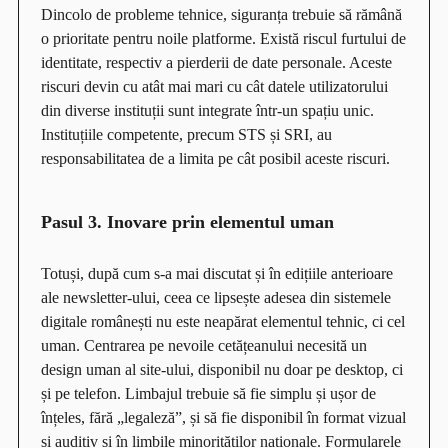
Dincolo de probleme tehnice, siguranța trebuie să rămână
o prioritate pentru noile platforme. Există riscul furtului de
identitate, respectiv a pierderii de date personale. Aceste
riscuri devin cu atât mai mari cu cât datele utilizatorului
din diverse instituții sunt integrate într-un spațiu unic.
Instituțiile competente, precum STS și SRI, au
responsabilitatea de a limita pe cât posibil aceste riscuri.
Pasul 3. Inovare prin elementul uman
Totuși, după cum s-a mai discutat și în edițiile anterioare
ale newsletter-ului, ceea ce lipsește adesea din sistemele
digitale românești nu este neapărat elementul tehnic, ci cel
uman. Centrarea pe nevoile cetățeanului necesită un
design uman al site-ului, disponibil nu doar pe desktop, ci
și pe telefon. Limbajul trebuie să fie simplu și ușor de
înțeles, fără „legaleză”, și să fie disponibil în format vizual
și auditiv și în limbile minorităților naționale. Formularele