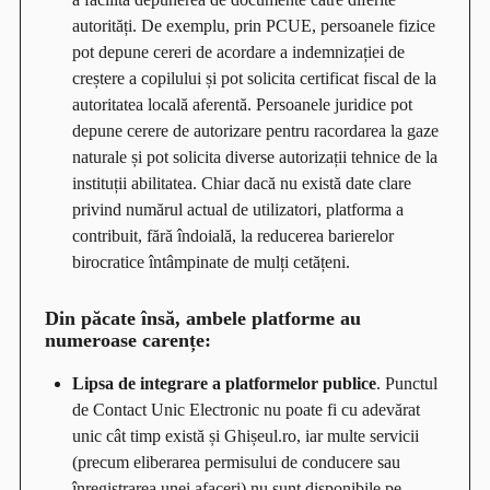
autorități. De exemplu, prin PCUE, persoanele fizice
pot depune cereri de acordare a indemnizației de
creștere a copilului și pot solicita certificat fiscal de la
autoritatea locală aferentă. Persoanele juridice pot
depune cerere de autorizare pentru racordarea la gaze
naturale și pot solicita diverse autorizații tehnice de la
instituții abilitatea. Chiar dacă nu există date clare
privind numărul actual de utilizatori, platforma a
contribuit, fără îndoială, la reducerea barierelor
birocratice întâmpinate de mulți cetățeni.
Din păcate însă, ambele platforme au
numeroase carențe:
Lipsa de integrare a platformelor publice
. Punctul
de Contact Unic Electronic nu poate fi cu adevărat
unic cât timp există și Ghișeul.ro, iar multe servicii
(precum eliberarea permisului de conducere sau
înregistrarea unei afaceri) nu sunt disponibile pe