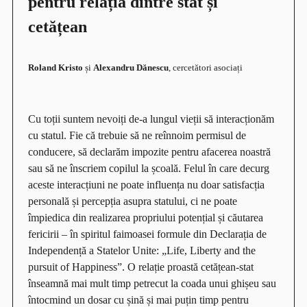
pentru relația dintre stat și
cetățean
Roland Kristo
și
Alexandru Dănescu
, cercetători asociați
Cu toții suntem nevoiți de-a lungul vieții să interacționăm
cu statul. Fie că trebuie să ne reînnoim permisul de
conducere, să declarăm impozite pentru afacerea noastră
sau să ne înscriem copilul la școală. Felul în care decurg
aceste interacțiuni ne poate influența nu doar satisfacția
personală și percepția asupra statului, ci ne poate
împiedica din realizarea propriului potențial și căutarea
fericirii – în spiritul faimoasei formule din Declarația de
Independență a Statelor Unite: „Life, Liberty and the
pursuit of Happiness”. O relație proastă cetățean-stat
înseamnă mai mult timp petrecut la coada unui ghișeu sau
întocmind un dosar cu șină și mai puțin timp pentru