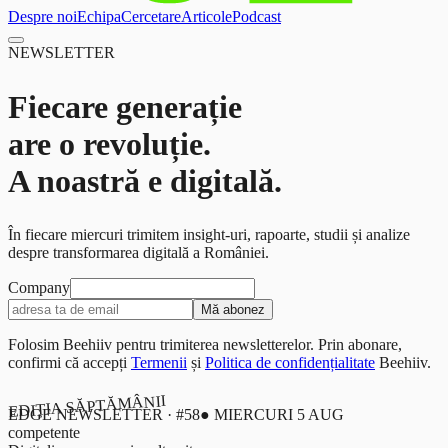
Despre noi
Echipa
Cercetare
Articole
Podcast
NEWSLETTER
Fiecare generație
are o revoluție.
A noastră e digitală.
În fiecare miercuri trimitem insight-uri, rapoarte, studii și analize
despre transformarea digitală a României.
Company
Mă abonez
Folosim Beehiiv pentru trimiterea newsletterelor. Prin abonare,
confirmi că accepți
Termenii
și
Politica de confidențialitate
Beehiiv.
EDIȚIA SĂPTĂMÂNII
EDGE NEWSLETTER · #
58
●
MIERCURI 5 AUG
competente