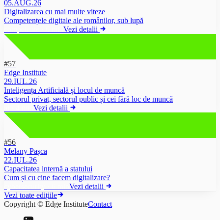
05.AUG.26
Digitalizarea cu mai multe viteze
Competențele digitale ale românilor, sub lupă
competente
·
6 min
Vezi detalii
#57
Edge Institute
29.IUL.26
Inteligența Artificială și locul de muncă
Sectorul privat, sectorul public și cei fără loc de muncă
ai
·
4 min
Vezi detalii
#56
Melany Pașca
22.IUL.26
Capacitatea internă a statului
Cum și cu cine facem digitalizare?
cybersecurity
·
6 min
Vezi detalii
Vezi toate edițiile
Copyright © Edge Institute
Contact