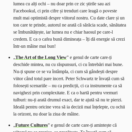
lumea cu alți ochi – nu doar prin ce zic știrile sau azi
Facebookul, ci prin cifre și trenduri care leagă o poveste
mult mai optimistă despre viitorul nostru. Cu date clare și un
ton care te prinde, autorul ne arată că sărăcia scade, sănătatea
se îmbunătățește, iar lumea nu e chiar haosul pe care-l
credem. E ca o cafea bună dimineața – îți dă energie să crezi
într-un mâine mai bun!
„
The Art of the Long View
”
e genul de carte care-ți
deschide mintea, nu cu răspunsuri, ci cu întrebări mai bune.
Nu-ți spune ce se va întâmpla, ci cum să gândești despre
viitor când totul pare incert. Peter Schwartz te învață cum să
folosești scenariile – nu ca predicții, ci ca instrumente ca să
navighezi prin complexitate. E ca o hartă pentru vremuri
tulburi: nu-ți arată drumul exact, dar te ajută să nu te pierzi.
Ideală pentru oricine vrea să ia decizii mai înțelepte, cu ochii
la orizont, nu doar la ziua de mâine.
„
Future Cultures
”
e genul de carte care-ți amintește că