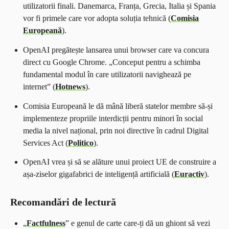
utilizatorii finali. Danemarca, Franța, Grecia, Italia și Spania
vor fi primele care vor adopta soluția tehnică (
Comisia
Europeană
).
OpenAI pregătește lansarea unui browser care va concura
direct cu Google Chrome.
„
Conceput pentru a schimba
fundamental modul în care utilizatorii navighează pe
internet
”
(
Hotnews
).
Comisia Europeană le dă mână liberă statelor membre să-și
implementeze propriile interdicții pentru minori în social
media la nivel național, prin noi directive în cadrul Digital
Services Act (
Politico
).
OpenAI vrea și să se alăture unui proiect UE de construire a
așa-ziselor gigafabrici de inteligență artificială (
Euractiv
).
Recomandări de lectură
„
Factfulness
”
e genul de carte care-ți dă un ghiont să vezi