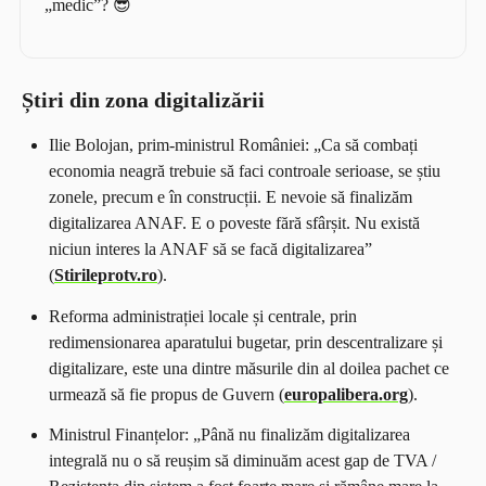
„medic”
? 😎
Știri din zona digitalizării
Ilie Bolojan, prim-ministrul României:
„
Ca să combați
economia neagră trebuie să faci controale serioase, se știu
zonele, precum e în construcții. E nevoie să finalizăm
digitalizarea ANAF. E o poveste fără sfârșit. Nu există
niciun interes la ANAF să se facă digitalizarea
”
(
Stirileprotv.ro
).
Reforma administrației locale și centrale, prin
redimensionarea aparatului bugetar, prin descentralizare și
digitalizare, este una dintre măsurile din al doilea pachet ce
urmează să fie propus de Guvern (
europalibera.org
).
Ministrul Finanțelor:
„
Până nu finalizăm digitalizarea
integrală nu o să reușim să diminuăm acest gap de TVA /