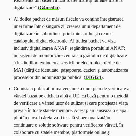
Rezistența din sistem a fost foarte mare și rămâne mare la
digitalizare
”
(
G4media
).
Al doilea pachet de măsuri fiscale va conține înregistrarea
unei firme într-o singură zi; crearea unui departament de
digitalizare în subordinea prim-ministrului și crearea
catalogului digital electronic. Al treilea pachet va viza
inclusiv digitalizarea ANAF; regândirea portalului ANAF;
un sistem de monitorizare centrală a gradului de digitalizare
a instituțiilor; extinderea serviciilor electronice oferite de
MAI (cărți de identitate, pașapoarte, cazier) și automatizarea
proceselor din administrația publică; (
DIGI24
).
Comisia a publicat prima versiune a unui plan de verificare a
vârstei bazat pe eticheta albă a UE, ca bază pentru o metodă
de verificare a vârstei ușor de utilizat și care protejează viața
privată în toate statele membre. Acest plan lansează o etapă-
pilot în cursul căreia va fi testată și personalizată în
continuare o soluție software pentru verificarea vârstei, în
colaborare cu statele membre, platformele online și