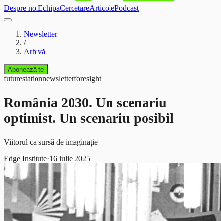
Despre noi
Echipa
Cercetare
Articole
Podcast
Newsletter
/
Arhivă
Abonează-te
futurestation
newsletter
foresight
România 2030. Un scenariu
optimist. Un scenariu posibil
Viitorul ca sursă de imaginație
Edge Institute
·
16 iulie 2025