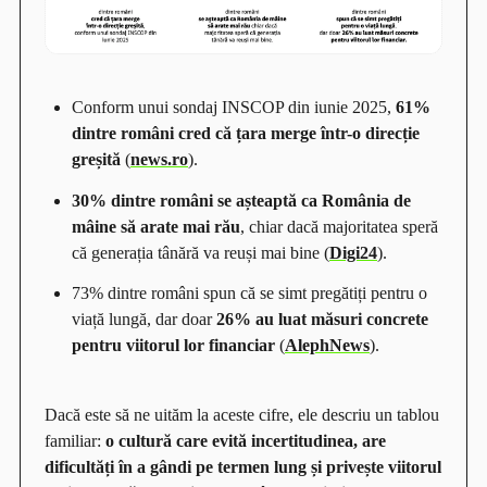
Conform unui sondaj INSCOP din iunie 2025,
61%
dintre români cred că țara merge într-o direcție
greșită
(
news.ro
).
30% dintre români se așteaptă ca România de
mâine să arate mai rău
, chiar dacă majoritatea speră
că generația tânără va reuși mai bine (
Digi24
).
73% dintre români spun că se simt pregătiți pentru o
viață lungă, dar doar
26% au luat măsuri concrete
pentru viitorul lor financiar
(
AlephNews
).
Dacă este să ne uităm la aceste cifre, ele descriu un tablou
familiar:
o cultură care evită incertitudinea, are
dificultăți în a gândi pe termen lung și privește viitorul