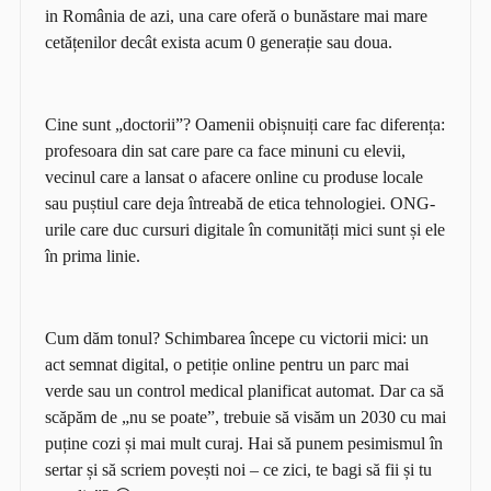
in România de azi, una care oferă o bunăstare mai mare
cetățenilor decât exista acum 0 generație sau doua.
Cine sunt
„
doctorii
”
? Oamenii obișnuiți care fac diferența:
profesoara din sat care pare ca face minuni cu elevii,
vecinul care a lansat o afacere online cu produse locale
sau puștiul care deja întreabă de etica tehnologiei. ONG-
urile care duc cursuri digitale în comunități mici sunt și ele
în prima linie.
Cum dăm tonul? Schimbarea începe cu victorii mici: un
act semnat digital, o petiție online pentru un parc mai
verde sau un control medical planificat automat. Dar ca să
scăpăm de
„
nu se poate
”
, trebuie să visăm un 2030 cu mai
puține cozi și mai mult curaj. Hai să punem pesimismul în
sertar și să scriem povești noi – ce zici, te bagi să fii și tu