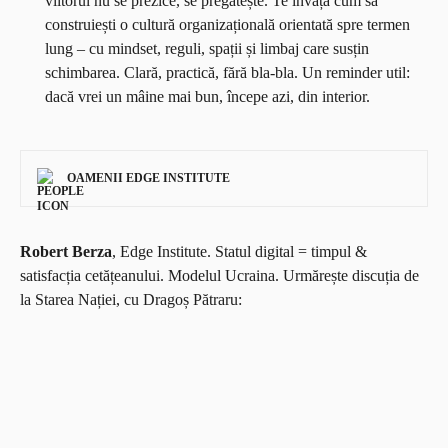
viitorul nu se prezice, se pregătește. Te învață cum să
construiești o cultură organizațională orientată spre termen
lung – cu mindset, reguli, spații și limbaj care susțin
schimbarea. Clară, practică, fără bla-bla. Un reminder util:
dacă vrei un mâine mai bun, începe azi, din interior.
OAMENII EDGE INSTITUTE
Robert Berza
, Edge Institute. Statul digital = timpul &
satisfacția cetățeanului. Modelul Ucraina. Urmărește discuția de
la Starea Nației, cu Dragoș Pătraru: