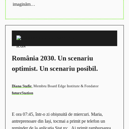
imaginăm…
ARTICOLE EDGE INSTITUTE
România 2030. Un scenariu
optimist. Un scenariu posibil.
Diana Stafie
, Membru Board Edge Institute & Fondator
futureStation
E ora 07:45, într-o zi obișnuită de miercuri. Maria,
antreprenoare din Iași, tocmai a primit pe telefon un
reminder de la aplicația Stat.ro:
„
Ai primit rambursarea