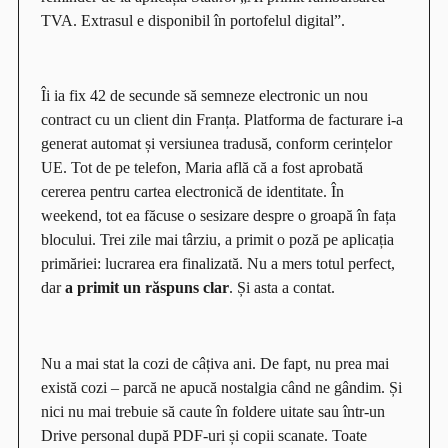
TVA. Extrasul e disponibil în portofelul digital
”.
Îi ia fix 42 de secunde să semneze electronic un nou
contract cu un client din Franța. Platforma de facturare i-a
generat automat și versiunea tradusă, conform cerințelor
UE. Tot de pe telefon, Maria află că a fost aprobată
cererea pentru cartea electronică de identitate. În
weekend, tot ea făcuse o sesizare despre o groapă în fața
blocului. Trei zile mai târziu, a primit o poză pe aplicația
primăriei: lucrarea era finalizată. Nu a mers totul perfect,
dar
a primit un răspuns clar
. Și asta a contat.
Nu a mai stat la cozi de câțiva ani. De fapt, nu prea mai
există cozi – parcă ne apucă nostalgia când ne gândim. Și
nici nu mai trebuie să caute în foldere uitate sau într-un
Drive personal după PDF-uri și copii scanate. Toate