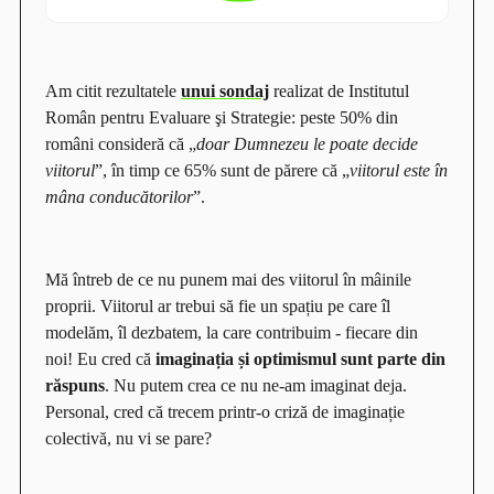
Am citit rezultatele
unui sondaj
realizat de Institutul
Român pentru Evaluare şi Strategie: peste 50% din
români consideră că
„
doar Dumnezeu le poate decide
viitorul
”
, în timp ce 65% sunt de părere că
„
viitorul este în
mâna conducătorilor
”
.
Mă întreb de ce nu punem mai des viitorul în mâinile
proprii. Viitorul ar trebui să fie un spațiu pe care îl
modelăm, îl dezbatem, la care contribuim - fiecare din
noi! Eu cred că
imaginația și optimismul sunt parte din
răspuns
. Nu putem crea ce nu ne-am imaginat deja.
Personal, cred că trecem printr-o criză de imaginație
colectivă, nu vi se pare?