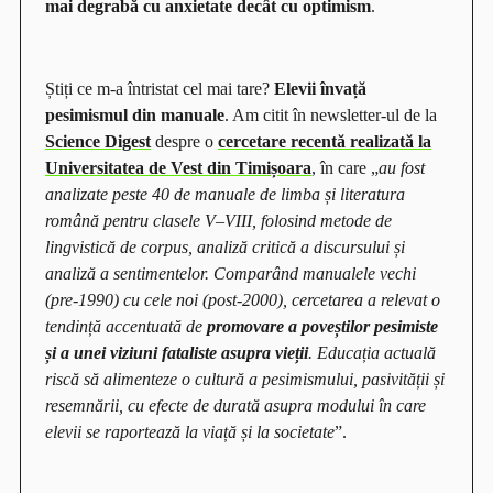
mai degrabă cu anxietate decât cu optimism
.
Știți ce m-a întristat cel mai tare?
Elevii învață
pesimismul din manuale
. Am citit în newsletter-ul de la
Science Digest
despre o
cercetare recentă realizată la
Universitatea de Vest din Timișoara
, în care
„
au fost
analizate peste 40 de manuale de limba și literatura
română pentru clasele V–VIII, folosind metode de
lingvistică de corpus, analiză critică a discursului și
analiză a sentimentelor. Comparând manualele vechi
(pre-1990) cu cele noi (post-2000), cercetarea a relevat o
tendință accentuată de
promovare a poveștilor pesimiste
și a unei viziuni fataliste asupra vieții
. Educația actuală
riscă să alimenteze o cultură a pesimismului, pasivității și
resemnării, cu efecte de durată asupra modului în care
elevii se raportează la viață și la societate
”.