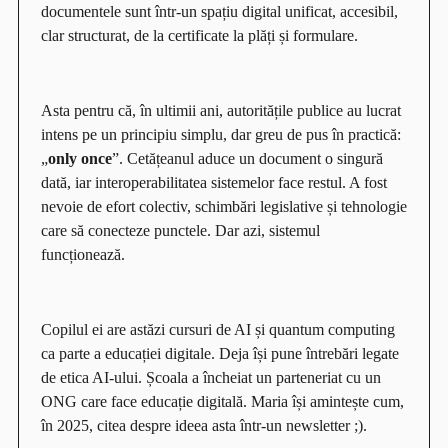
documentele sunt într-un spațiu digital unificat, accesibil,
clar structurat, de la certificate la plăți și formulare.
Asta pentru că, în ultimii ani, autoritățile publice au lucrat
intens pe un principiu simplu, dar greu de pus în practică:
„
only once
”
. Cetățeanul aduce un document o singură
dată, iar interoperabilitatea sistemelor face restul. A fost
nevoie de efort colectiv, schimbări legislative și tehnologie
care să conecteze punctele. Dar azi, sistemul
funcționează.
Copilul ei are astăzi cursuri de AI și quantum computing
ca parte a educației digitale. Deja își pune întrebări legate
de etica AI-ului. Școala a încheiat un parteneriat cu un
ONG care face educație digitală. Maria își amintește cum,
în 2025, citea despre ideea asta într-un newsletter ;).