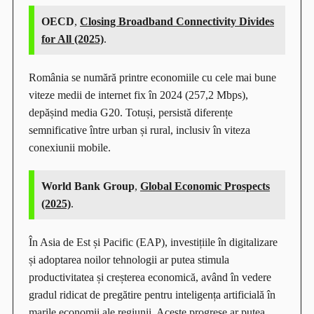
OECD
,
Closing Broadband Connectivity Divides
for All (2025)
.
România se numără printre economiile cu cele mai bune
viteze medii de internet fix în 2024 (257,2 Mbps),
depășind media G20. Totuși, persistă diferențe
semnificative între urban și rural, inclusiv în viteza
conexiunii mobile.
World Bank Group
,
Global Economic Prospects
(2025)
.
În Asia de Est și Pacific (EAP), investițiile în digitalizare
și adoptarea noilor tehnologii ar putea stimula
productivitatea și creșterea economică, având în vedere
gradul ridicat de pregătire pentru inteligența artificială în
marile economii ale regiunii. Aceste progrese ar putea