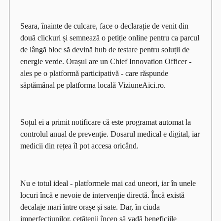
Seara, înainte de culcare, face o declarație de venit din
două clickuri și semnează o petiție online pentru ca parcul
de lângă bloc să devină hub de testare pentru soluții de
energie verde. Orașul are un Chief Innovation Officer -
ales pe o platformă participativă - care răspunde
săptămânal pe platforma locală ViziuneAici.ro.
Soțul ei a primit notificare că este programat automat la
controlul anual de prevenție. Dosarul medical e digital, iar
medicii din rețea îl pot accesa oricând.
Nu e totul ideal - platformele mai cad uneori, iar în unele
locuri încă e nevoie de intervenție directă. Încă există
decalaje mari între orașe și sate. Dar, în ciuda
imperfecțiunilor, cetățenii încep să vadă beneficiile