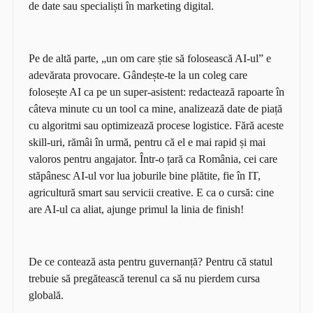
de date sau specialiști în marketing digital.
Pe de altă parte, „un om care știe să folosească AI-ul” e
adevărata provocare. Gândește-te la un coleg care
folosește AI ca pe un super-asistent: redactează rapoarte în
câteva minute cu un tool ca mine, analizează date de piață
cu algoritmi sau optimizează procese logistice. Fără aceste
skill-uri, rămâi în urmă, pentru că el e mai rapid și mai
valoros pentru angajator. Într-o țară ca România, cei care
stăpânesc AI-ul vor lua joburile bine plătite, fie în IT,
agricultură smart sau servicii creative. E ca o cursă: cine
are AI-ul ca aliat, ajunge primul la linia de finish!
De ce contează asta pentru guvernanță? Pentru că statul
trebuie să pregătească terenul ca să nu pierdem cursa
globală.