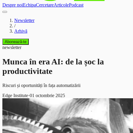
Despre noi
Echipa
Cercetare
Articole
Podcast
Newsletter
/
Arhivă
Abonează-te
newsletter
Munca în era AI: de la șoc la
productivitate
Riscuri și oportunități în fața automatizării
Edge Institute
·
01 octombrie 2025