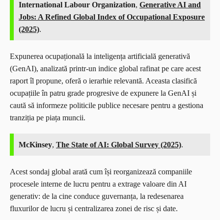
International Labour Organization
,
Generative AI and
Jobs: A Refined Global Index of Occupational Exposure
(2025)
.
Expunerea ocupațională la inteligența artificială generativă
(GenAI), analizată printr-un indice global rafinat pe care acest
raport îl propune, oferă o ierarhie relevantă. Aceasta clasifică
ocupațiile în patru grade progresive de expunere la GenAI și
caută să informeze politicile publice necesare pentru a gestiona
tranziția pe piața muncii.
McKinsey
,
The State of AI: Global Survey (2025)
.
Acest sondaj global arată cum își reorganizează companiile
procesele interne de lucru pentru a extrage valoare din AI
generativ: de la cine conduce guvernanța, la redesenarea
fluxurilor de lucru și centralizarea zonei de risc și date.