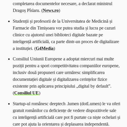
completarea documentelor necesare, a declarat ministrul
Dragoș Pîslaru. (
News.ro
)
Studenții și profesorii de la Universitatea de Medicină și
Farmacie din Timișoara vor putea studia și lucra pe cazuri
clinice cu ajutorul unei biblioteci digitale bazate pe
inteligență artificială, ca parte dintr-un proces de digitalizare
a instituției. (
G4Media
)
Consiliul Uniunii Europene a adoptat miercuri mai multe
poziții pentru a spori competitivitatea companiilor europene,
inclusiv două propuneri care urmăresc simplificarea
documentației digitale și digitalizarea cerințelor fizice
existente prin aplicarea principiului „digital by default”.
(
Consiliul UE
)
Startup-ul românesc deeptech .lumen (dotLumen) le va oferi
gratuit românilor cu deficiențe de vedere dispozitivele sale
cu inteligență artificială care pot fi purtate ca niște ochelari și
care pot ajuta la orientarea și deplasarea independentă.