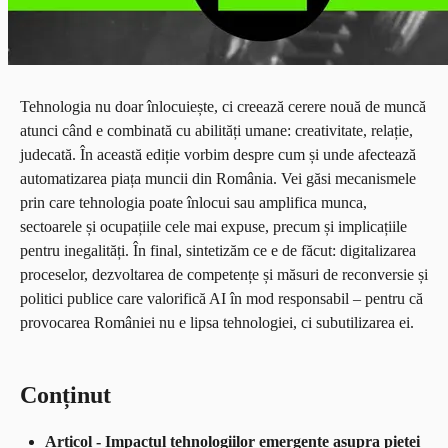
Tehnologia nu doar înlocuiește, ci creează cerere nouă de muncă
atunci când e combinată cu abilități umane: creativitate, relație,
judecată. În această ediție vorbim despre cum și unde afectează
automatizarea piața muncii din România. Vei găsi mecanismele
prin care tehnologia poate înlocui sau amplifica munca,
sectoarele și ocupațiile cele mai expuse, precum și implicațiile
pentru inegalități. În final, sintetizăm ce e de făcut: digitalizarea
proceselor, dezvoltarea de competențe și măsuri de reconversie și
politici publice care valorifică AI în mod responsabil – pentru că
provocarea României nu e lipsa tehnologiei, ci subutilizarea ei.
Conținut
Articol - Impactul tehnologiilor emergente asupra pieței