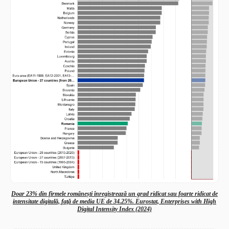
Doar 23% din firmele românești înregistrează un grad ridicat sau foarte ridicat de
intensitate digitală, față de media UE de 34.25%. Eurostat, Enterprises with High
Digital Intensity Index (2024)