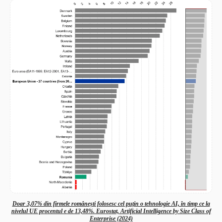
Doar 3,07% din firmele românești folosesc cel puțin o tehnologie AI, în timp ce la
nivelul UE procentul e de 13,48%. Eurostat, Artificial Intelligence by Size Class of
Enterprise (2024)