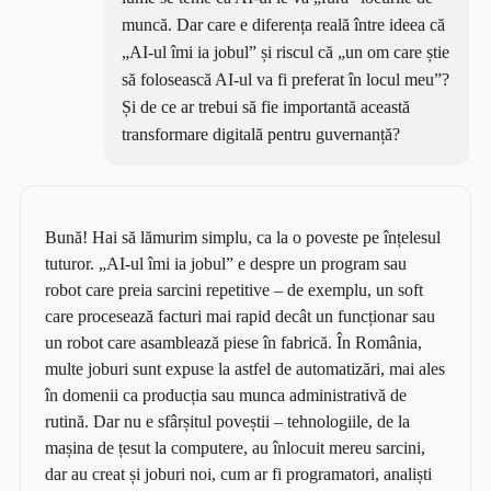
muncă. Dar care e diferența reală între ideea că
„AI-ul îmi ia jobul” și riscul că „un om care știe
să folosească AI-ul va fi preferat în locul meu”?
Și de ce ar trebui să fie importantă această
transformare digitală pentru guvernanță?
Bună! Hai să lămurim simplu, ca la o poveste pe înțelesul
tuturor. „AI-ul îmi ia jobul” e despre un program sau
robot care preia sarcini repetitive – de exemplu, un soft
care procesează facturi mai rapid decât un funcționar sau
un robot care asamblează piese în fabrică. În România,
multe joburi sunt expuse la astfel de automatizări, mai ales
în domenii ca producția sau munca administrativă de
rutină. Dar nu e sfârșitul poveștii – tehnologiile, de la
mașina de țesut la computere, au înlocuit mereu sarcini,
dar au creat și joburi noi, cum ar fi programatori, analiști