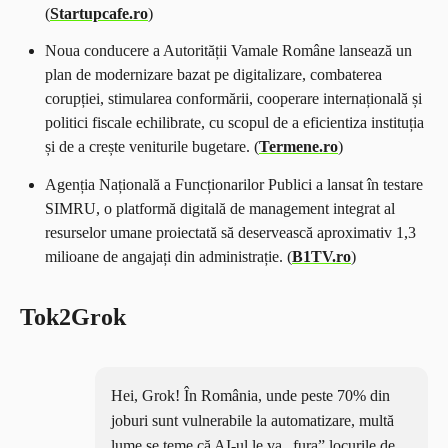
(
Startupcafe.ro
)
Noua conducere a Autorității Vamale Române lansează un
plan de modernizare bazat pe digitalizare, combaterea
corupției, stimularea conformării, cooperare internațională și
politici fiscale echilibrate, cu scopul de a eficientiza instituția
și de a crește veniturile bugetare. (
Termene.ro
)
Agenția Națională a Funcționarilor Publici a lansat în testare
SIMRU, o platformă digitală de management integrat al
resurselor umane proiectată să deservească aproximativ 1,3
milioane de angajați din administrație. (
B1TV.ro
)
Tok2Grok
Hei, Grok! În România, unde peste 70% din
joburi sunt vulnerabile la automatizare, multă
lume se teme că AI-ul le va „fura” locurile de