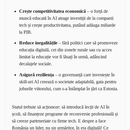
Crește competitivitatea economică
– o forță de
muncă educată în AI atrage investiții de la companii
tech și crește productivitatea, putând adăuga miliarde
la PIB.
Reduce inegalitățile
– fără politici care să promoveze
educația digitală, cei din zonele rurale sau cu acces
limitat la educație vor fi lăsați în urmă, adâncind
decalajele sociale.
Asigură reziliența
– o guvernanță care investește în
skill-uri AI creează o societate adaptabilă, gata pentru
joburile viitorului, cum s-a întâmplat în țări ca Estonia.
Statul trebuie să acționeze: să introducă lecții de AI în
școli, să finanțeze programe de reconversie profesională și
să creeze parteneriate cu firme tech. E despre a face
România un lider, nu un urmăritor, în era digitală! Ce